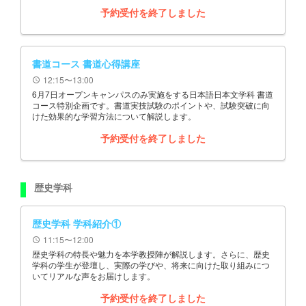
予約受付を終了しました
書道コース 書道心得講座
12:15〜13:00
schedule
6月7日オープンキャンパスのみ実施をする日本語日本文学科 書道
コース特別企画です。書道実技試験のポイントや、試験突破に向
けた効果的な学習方法について解説します。
予約受付を終了しました
歴史学科
歴史学科 学科紹介①
11:15〜12:00
schedule
歴史学科の特長や魅力を本学教授陣が解説します。さらに、歴史
学科の学生が登壇し、実際の学びや、将来に向けた取り組みにつ
いてリアルな声をお届けします。
予約受付を終了しました