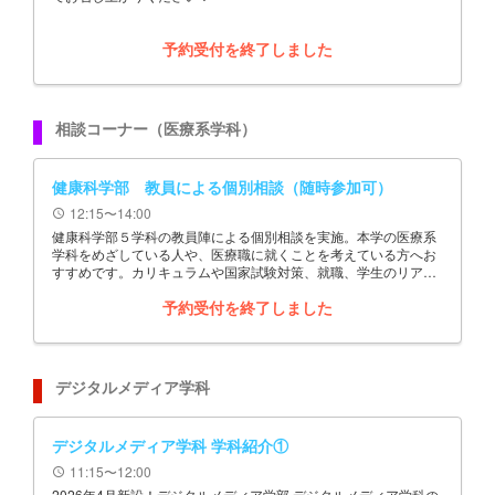
予約受付を終了しました
相談コーナー（医療系学科）
健康科学部 教員による個別相談（随時参加可）
12:15〜14:00
schedule
健康科学部５学科の教員陣による個別相談を実施。本学の医療系
学科をめざしている人や、医療職に就くことを考えている方へお
すすめです。カリキュラムや国家試験対策、就職、学生のリアル
な様子など幅広く相談いたします。※入試制度の詳細は、職員に
予約受付を終了しました
よる個別相談コーナー（予約不要）へお越しください。
デジタルメディア学科
デジタルメディア学科 学科紹介①
11:15〜12:00
schedule
2026年4月新設！デジタルメディア学部 デジタルメディア学科の