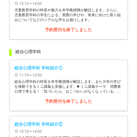
13:15〜14:00
schedule
児童教育学科の特長や魅力を本学教授陣が解説します。さらに、
児童教育学科の学生による、実際の学びや、将来に向けた取り組
みについてなどのリアルな声をお届けします。
予約受付を終了しました
総合心理学科
総合心理学科 学科紹介①
11:15〜12:00
schedule
総合心理学科の特長を本学教授陣が解説します。また大学の学び
を体験できるミニ講義も実施します。▶ミニ講義テーマ 消費者
心理で考える！「気づいたら、おこづかいがなくなっている」現
象
予約受付を終了しました
総合心理学科 学科紹介②
13:15〜14:00
schedule