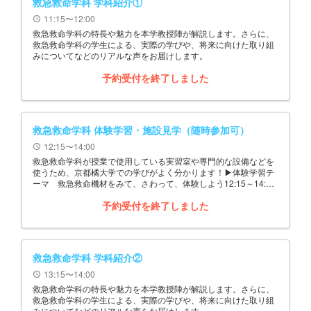
救急救命学科 学科紹介①
11:15〜12:00
schedule
救急救命学科の特長や魅力を本学教授陣が解説します。さらに、
救急救命学科の学生による、実際の学びや、将来に向けた取り組
みについてなどのリアルな声をお届けします。
予約受付を終了しました
救急救命学科 体験学習・施設見学（随時参加可）
12:15〜14:00
schedule
救急救命学科が授業で使用している実習室や専門的な設備などを
使うため、京都橘大学での学びがよく分かります！▶体験学習テ
ーマ 救急救命機材をみて、さわって、体験しよう12:15～14:00
の間の好きな時間に参加し、自由に退出できます
予約受付を終了しました
救急救命学科 学科紹介②
13:15〜14:00
schedule
救急救命学科の特長や魅力を本学教授陣が解説します。さらに、
救急救命学科の学生による、実際の学びや、将来に向けた取り組
みについてなどのリアルな声をお届けします。