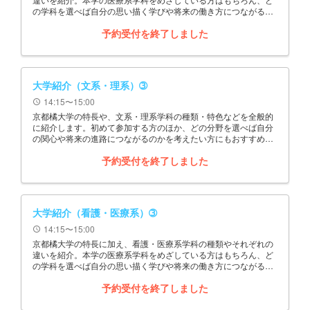
の学科を選べば自分の思い描く学びや将来の働き方につながるの
かを確認したい方にもおすすめの企画です。
予約受付を終了しました
大学紹介（文系・理系）➂
14:15〜15:00
schedule
京都橘大学の特長や、文系・理系学科の種類・特色などを全般的
に紹介します。初めて参加する方のほか、どの分野を選べば自分
の関心や将来の進路につながるのかを考えたい方にもおすすめの
企画です。
予約受付を終了しました
大学紹介（看護・医療系）➂
14:15〜15:00
schedule
京都橘大学の特長に加え、看護・医療系学科の種類やそれぞれの
違いを紹介。本学の医療系学科をめざしている方はもちろん、ど
の学科を選べば自分の思い描く学びや将来の働き方につながるの
かを確認したい方にもおすすめの企画です。
予約受付を終了しました