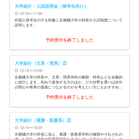
大学紹介・入試説明会（留学生向け）
10:15〜11:00
schedule
外国人留学生の方を対象に京都橘大学の特長や入試制度について
説明します。
予約受付を終了しました
大学紹介（文系・理系）②
12:15〜13:00
schedule
京都橘大学の特長や、文系・理系学科の種類・特色などを全般的
に紹介します。初めて参加する方のほか、どの分野を選べば自分
の関心や将来の進路につながるのかを考えたい方にもおすすめの
企画です。
予約受付を終了しました
大学紹介（看護・医療系）②
12:15〜13:00
schedule
京都橘大学の特長に加え、看護・医療系学科の種類やそれぞれの
違いを紹介。本学の医療系学科をめざしている方はもちろん、ど