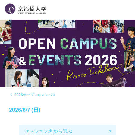
2026オープンキャンパス
navigate_before
2026
/
6/7
(
日
)
セッション名から選ぶ
arrow_drop_down