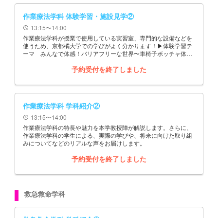
作業療法学科 体験学習・施設見学②
13:15〜14:00
schedule
作業療法学科が授業で使用している実習室、専門的な設備などを
使うため、京都橘大学での学びがよく分かります！▶体験学習テ
ーマ みんなで体感！バリアフリーな世界〜車椅子ボッチャ体験
&作業療法士が使う先端ICT技術展示〜
予約受付を終了しました
作業療法学科 学科紹介②
13:15〜14:00
schedule
作業療法学科の特長や魅力を本学教授陣が解説します。さらに、
作業療法学科の学生による、実際の学びや、将来に向けた取り組
みについてなどのリアルな声をお届けします。
予約受付を終了しました
救急救命学科