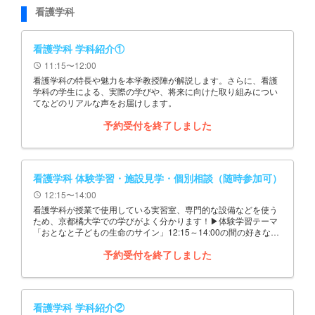
看護学科
看護学科 学科紹介①
11:15〜12:00
schedule
看護学科の特長や魅力を本学教授陣が解説します。さらに、看護
学科の学生による、実際の学びや、将来に向けた取り組みについ
てなどのリアルな声をお届けします。
予約受付を終了しました
看護学科 体験学習・施設見学・個別相談（随時参加可）
12:15〜14:00
schedule
看護学科が授業で使用している実習室、専門的な設備などを使う
ため、京都橘大学での学びがよく分かります！▶体験学習テーマ
「おとなと子どもの生命のサイン」12:15～14:00の間の好きな時
間に参加し、自由に退出できます
予約受付を終了しました
看護学科 学科紹介②