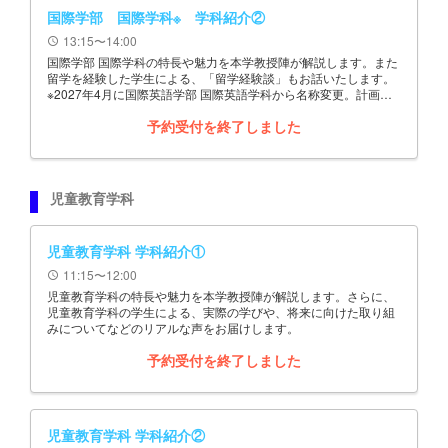
国際学部 国際学科※ 学科紹介②
13:15〜14:00
schedule
国際学部 国際学科の特長や魅力を本学教授陣が解説します。また
留学を経験した学生による、「留学経験談」もお話いたします。
※2027年4月に国際英語学部 国際英語学科から名称変更。計画は
予定であり、変更することがあります。
予約受付を終了しました
児童教育学科
児童教育学科 学科紹介①
11:15〜12:00
schedule
児童教育学科の特長や魅力を本学教授陣が解説します。さらに、
児童教育学科の学生による、実際の学びや、将来に向けた取り組
みについてなどのリアルな声をお届けします。
予約受付を終了しました
児童教育学科 学科紹介②