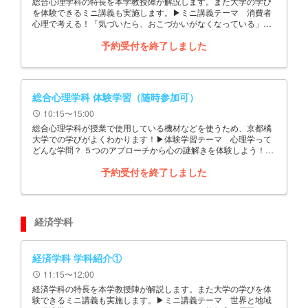
総合心理学科の特長を本学教授陣が解説します。また大学の学び
を体験できるミニ講義も実施します。▶ミニ講義テーマ 消費者
心理で考える！「気づいたら、おこづかいがなくなっている」現
象
予約受付を終了しました
総合心理学科 体験学習（随時参加可）
10:15〜15:00
schedule
総合心理学科が授業で使用している機材などを使うため、京都橘
大学での学びがよくわかります！▶体験学習テーマ 心理学って
どんな学問？ ５つのアプローチから心の謎解きを体験しよう！
10:15～15:00の間の好きな時間に参加し、自由に退出できます
予約受付を終了しました
経済学科
経済学科 学科紹介①
11:15〜12:00
schedule
経済学科の特長を本学教授陣が解説します。また大学の学びを体
験できるミニ講義も実施します。▶ミニ講義テーマ 世界と地域