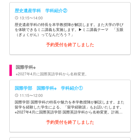
歴史遺産学科 学科紹介②
13:15〜14:00
schedule
歴史遺産学科の特長を本学教授陣が解説します。また大学の学び
を体験できるミニ講義も実施します。▶ミニ講義テーマ 「玉眼
（ぎょくがん）ってなんだろう？」
予約受付を終了しました
国際学科※
※2027年4月に国際英語学科から名称変更。
国際学部 国際学科※ 学科紹介①
11:15〜12:00
schedule
国際学部 国際学科の特長や魅力を本学教授陣が解説します。また
留学を経験した学生による、「留学経験談」もお話いたします。
※2027年4月に国際英語学部 国際英語学科から名称変更。計画は
予定であり、変更することがあります。
予約受付を終了しました