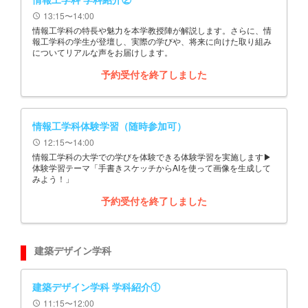
13:15〜14:00
schedule
情報工学科の特長や魅力を本学教授陣が解説します。さらに、情
報工学科の学生が登壇し、実際の学びや、将来に向けた取り組み
についてリアルな声をお届けします。
予約受付を終了しました
情報工学科体験学習（随時参加可）
12:15〜14:00
schedule
情報工学科の大学での学びを体験できる体験学習を実施します▶
体験学習テーマ「手書きスケッチからAIを使って画像を生成して
みよう！」
予約受付を終了しました
建築デザイン学科
建築デザイン学科 学科紹介①
11:15〜12:00
schedule