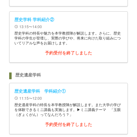
歴史学科 学科紹介②
13:15〜14:00
schedule
歴史学科の特長や魅力を本学教授陣が解説します。さらに、歴史
学科の学生が登壇し、実際の学びや、将来に向けた取り組みにつ
いてリアルな声をお届けします。
予約受付を終了しました
歴史遺産学科
歴史遺産学科 学科紹介①
11:15〜12:00
schedule
歴史遺産学科の特長を本学教授陣が解説します。また大学の学び
を体験できるミニ講義も実施します。▶ミニ講義テーマ 「玉眼
（ぎょくがん）ってなんだろう？」
予約受付を終了しました