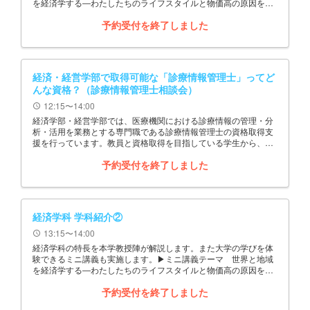
を経済学する―わたしたちのライフスタイルと物価高の原因を探
る―
予約受付を終了しました
経済・経営学部で取得可能な「診療情報管理士」ってど
んな資格？（診療情報管理士相談会）
12:15〜14:00
schedule
経済学部・経営学部では、医療機関における診療情報の管理・分
析・活用を業務とする専門職である診療情報管理士の資格取得支
援を行っています。教員と資格取得を目指している学生から、診
療情報管理士について詳しくご説明します！
予約受付を終了しました
経済学科 学科紹介②
13:15〜14:00
schedule
経済学科の特長を本学教授陣が解説します。また大学の学びを体
験できるミニ講義も実施します。▶ミニ講義テーマ 世界と地域
を経済学する―わたしたちのライフスタイルと物価高の原因を探
る―
予約受付を終了しました