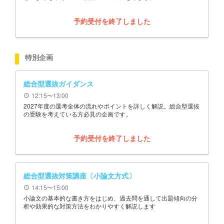
予約受付を終了しました
特別企画
総合型選抜ガイダンス
12:15〜13:00
schedule
2027年度の選考全体の流れやポイントを詳しく解説。総合型選抜
の受験を考えている方必見の企画です。
予約受付を終了しました
総合型選抜対策講座〔小論文方式〕
14:15〜15:00
schedule
小論文の基本的な書き方をはじめ、過去問を通して出題傾向の分
析や効果的な対策方法をわかりやすく解説します