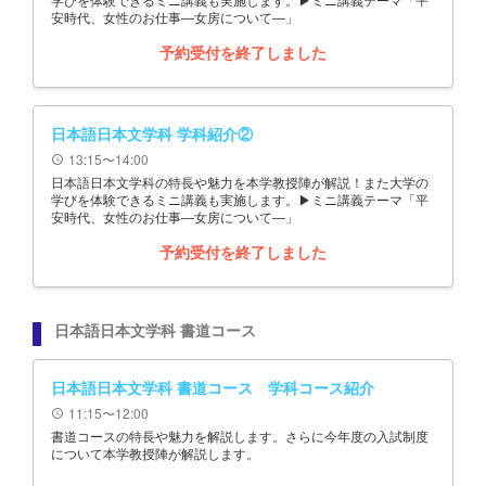
安時代、女性のお仕事―女房について―」
予約受付を終了しました
日本語日本文学科 学科紹介②
13:15〜14:00
schedule
日本語日本文学科の特長や魅力を本学教授陣が解説！また大学の
学びを体験できるミニ講義も実施します。▶ミニ講義テーマ「平
安時代、女性のお仕事―女房について―」
予約受付を終了しました
日本語日本文学科 書道コース
日本語日本文学科 書道コース 学科コース紹介
11:15〜12:00
schedule
書道コースの特長や魅力を解説します。さらに今年度の入試制度
について本学教授陣が解説します。