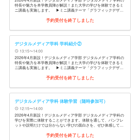
特長や魅力を本学教員陣が解説！また大学の学びを体験できるミ
ニ講義も実施します。 ▶ミニ講義テーマ「グラフィックデザイ
ンの世界」
予約受付を終了しました
デジタルメディア学科 学科紹介②
13:15〜14:00
schedule
2026年4月新設！デジタルメディア学部 デジタルメディア学科の
特長や魅力を本学教員陣が解説！また大学の学びを体験できるミ
ニ講義も実施します。 ▶ミニ講義テーマ「グラフィックデザイ
ンの世界」
予約受付を終了しました
デジタルメディア学科 体験学習（随時参加可）
12:15〜14:00
schedule
2026年4月新設！デジタルメディア学部 デジタルメディア学科の
学びを実際に体験することができます。体験を通して、パンフレ
ットや説明だけでは分からない学びの面白さを、ぜひ体感してく
ださい。 ▶体験学習テーマ「文系×理系の融合！未来に広がる
予約受付を終了しました
デジタルメディアの世界を体験しよう！」