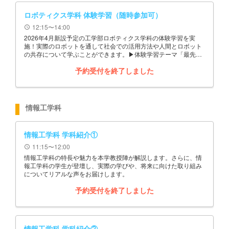
ロボティクス学科 体験学習（随時参加可）
12:15〜14:00
schedule
2026年4月新設予定の工学部ロボティクス学科の体験学習を実
施！実際のロボットを通して社会での活用方法や人間とロボット
の共存について学ぶことができます。▶体験学習テーマ「最先端
のロボットを操作してみよう！その仕組みを知ろう！！」
予約受付を終了しました
情報工学科
情報工学科 学科紹介①
11:15〜12:00
schedule
情報工学科の特長や魅力を本学教授陣が解説します。さらに、情
報工学科の学生が登壇し、実際の学びや、将来に向けた取り組み
についてリアルな声をお届けします。
予約受付を終了しました
情報工学科 学科紹介②