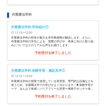
作業療法学科
作業療法学科 学科紹介①
11:15〜12:00
schedule
作業療法学科の特長や魅力を本学教授陣が解説します。さらに、
作業療法学科の学生による、実際の学びや、将来に向けた取り組
みについてなどのリアルな声をお届けします。
予約受付を終了しました
作業療法学科 体験学習・施設見学①
12:15〜13:00
schedule
作業療法学科が授業で使用している実習室、専門的な設備などを
使うため、京都橘大学での学びがよく分かります！▶体験学習テ
ーマ みんなで体感！バリアフリーな世界〜車椅子ボッチャ体験
&作業療法士が使う先端ICT技術展示〜
予約受付を終了しました