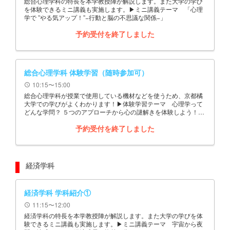
総合心理学科の特長を本学教授陣が解説します。また大学の学び
を体験できるミニ講義も実施します。▶ミニ講義テーマ 「心理
学で ”やる気アップ！”−行動と脳の不思議な関係−」
予約受付を終了しました
総合心理学科 体験学習（随時参加可）
10:15〜15:00
schedule
総合心理学科が授業で使用している機材などを使うため、京都橘
大学での学びがよくわかります！▶体験学習テーマ 心理学って
どんな学問？ ５つのアプローチから心の謎解きを体験しよう！
10:15～15:00の間の好きな時間に参加し、自由に退出できます
予約受付を終了しました
経済学科
経済学科 学科紹介①
11:15〜12:00
schedule
経済学科の特長を本学教授陣が解説します。また大学の学びを体
験できるミニ講義も実施します。▶ミニ講義テーマ 宇宙から夜