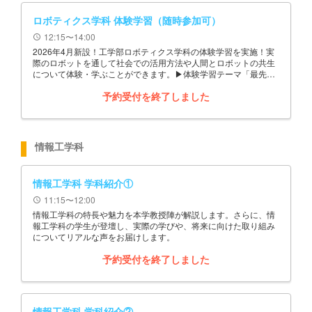
ロボティクス学科 体験学習（随時参加可）
12:15〜14:00
schedule
2026年4月新設！工学部ロボティクス学科の体験学習を実施！実
際のロボットを通して社会での活用方法や人間とロボットの共生
について体験・学ぶことができます。▶体験学習テーマ「最先端
のロボットを操作してみよう！その仕組みを知ろう！！」
予約受付を終了しました
情報工学科
情報工学科 学科紹介①
11:15〜12:00
schedule
情報工学科の特長や魅力を本学教授陣が解説します。さらに、情
報工学科の学生が登壇し、実際の学びや、将来に向けた取り組み
についてリアルな声をお届けします。
予約受付を終了しました
情報工学科 学科紹介②