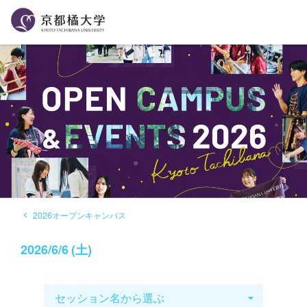
2026オープンキャンパス
navigate_before
2026
/
6/6
(
土
)
セッション名から選ぶ
arrow_drop_down