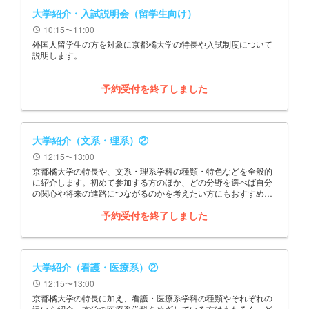
大学紹介・入試説明会（留学生向け）
10:15〜11:00
schedule
外国人留学生の方を対象に京都橘大学の特長や入試制度について
説明します。
予約受付を終了しました
大学紹介（文系・理系）②
12:15〜13:00
schedule
京都橘大学の特長や、文系・理系学科の種類・特色などを全般的
に紹介します。初めて参加する方のほか、どの分野を選べば自分
の関心や将来の進路につながるのかを考えたい方にもおすすめの
企画です。
予約受付を終了しました
大学紹介（看護・医療系）②
12:15〜13:00
schedule
京都橘大学の特長に加え、看護・医療系学科の種類やそれぞれの
違いを紹介。本学の医療系学科をめざしている方はもちろん、ど