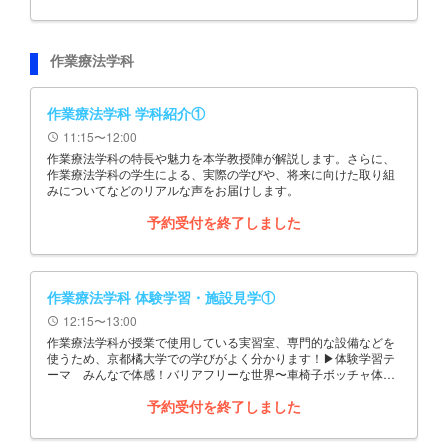
作業療法学科
作業療法学科 学科紹介①
11:15〜12:00
schedule
作業療法学科の特長や魅力を本学教授陣が解説します。さらに、
作業療法学科の学生による、実際の学びや、将来に向けた取り組
みについてなどのリアルな声をお届けします。
予約受付を終了しました
作業療法学科 体験学習・施設見学①
12:15〜13:00
schedule
作業療法学科が授業で使用している実習室、専門的な設備などを
使うため、京都橘大学での学びがよく分かります！▶体験学習テ
ーマ みんなで体感！バリアフリーな世界〜車椅子ボッチャ体験
&作業療法士が使う先端ICT技術展示〜
予約受付を終了しました