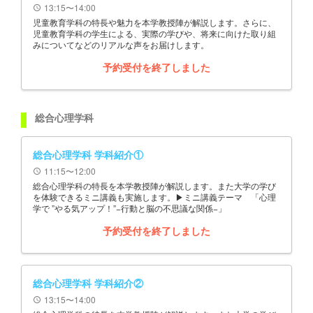
13:15〜14:00
schedule
児童教育学科の特長や魅力を本学教授陣が解説します。さらに、
児童教育学科の学生による、実際の学びや、将来に向けた取り組
みについてなどのリアルな声をお届けします。
予約受付を終了しました
総合心理学科
総合心理学科 学科紹介①
11:15〜12:00
schedule
総合心理学科の特長を本学教授陣が解説します。また大学の学び
を体験できるミニ講義も実施します。▶ミニ講義テーマ 「心理
学で ”やる気アップ！”−行動と脳の不思議な関係−」
予約受付を終了しました
総合心理学科 学科紹介②
13:15〜14:00
schedule