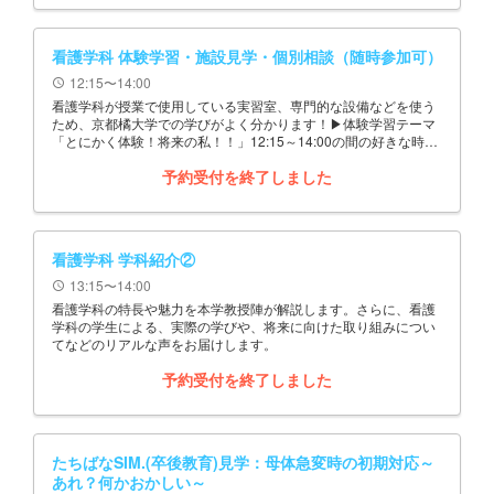
看護学科 体験学習・施設見学・個別相談（随時参加可）
12:15〜14:00
schedule
看護学科が授業で使用している実習室、専門的な設備などを使う
ため、京都橘大学での学びがよく分かります！▶体験学習テーマ
「とにかく体験！将来の私！！」12:15～14:00の間の好きな時間
に参加し、自由に退出できます
予約受付を終了しました
看護学科 学科紹介②
13:15〜14:00
schedule
看護学科の特長や魅力を本学教授陣が解説します。さらに、看護
学科の学生による、実際の学びや、将来に向けた取り組みについ
てなどのリアルな声をお届けします。
予約受付を終了しました
たちばなSIM.(卒後教育)見学：母体急変時の初期対応～
あれ？何かおかしい～