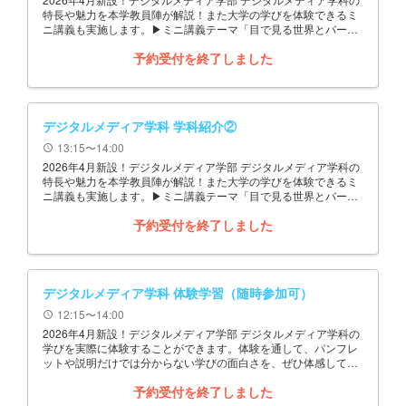
特長や魅力を本学教員陣が解説！また大学の学びを体験できるミ
ニ講義も実施します。▶ミニ講義テーマ「目で見る世界とバーチ
ャルリアリティ」
予約受付を終了しました
デジタルメディア学科 学科紹介②
13:15〜14:00
schedule
2026年4月新設！デジタルメディア学部 デジタルメディア学科の
特長や魅力を本学教員陣が解説！また大学の学びを体験できるミ
ニ講義も実施します。▶ミニ講義テーマ「目で見る世界とバーチ
ャルリアリティ」
予約受付を終了しました
デジタルメディア学科 体験学習（随時参加可）
12:15〜14:00
schedule
2026年4月新設！デジタルメディア学部 デジタルメディア学科の
学びを実際に体験することができます。体験を通して、パンフレ
ットや説明だけでは分からない学びの面白さを、ぜひ体感してく
ださい。 ▶体験学習テーマ「文系×理系の融合！未来に広がる
予約受付を終了しました
デジタルメディアの世界を体験しよう！」