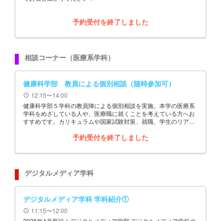
予約受付を終了しました
相談コーナー（医療系学科）
健康科学部 教員による個別相談（随時参加可）
12:15〜14:00
schedule
健康科学部５学科の教員陣による個別相談を実施。本学の医療系
学科をめざしている人や、医療職に就くことを考えている方へお
すすめです。カリキュラムや国家試験対策、就職、学生のリアル
な様子など幅広く相談いたします。※入試制度の詳細は、職員に
予約受付を終了しました
よる個別相談コーナー（予約不要）へお越しください。
デジタルメディア学科
デジタルメディア学科 学科紹介①
11:15〜12:00
schedule
2026年4月新設！デジタルメディア学部 デジタルメディア学科の