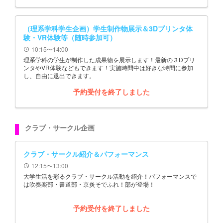
（理系学科学生企画）学生制作物展示＆3Dプリンタ体
験・VR体験等（随時参加可）
10:15〜14:00
schedule
理系学科の学生が制作した成果物を展示します！最新の３Dプリ
ンタやVR体験などもできます！実施時間中は好きな時間に参加
し、自由に退出できます。
予約受付を終了しました
クラブ・サークル企画
クラブ・サークル紹介＆パフォーマンス
12:15〜13:00
schedule
大学生活を彩るクラブ・サークル活動を紹介！パフォーマンスで
は吹奏楽部・書道部・京炎そでふれ！部が登場！
予約受付を終了しました