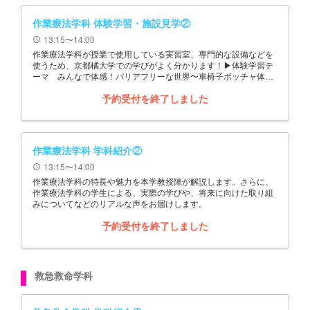
作業療法学科 体験学習・施設見学②
13:15〜14:00
schedule
作業療法学科が授業で使用している実習室、専門的な設備などを
使うため、京都橘大学での学びがよく分かります！▶体験学習テ
ーマ みんなで体感！バリアフリーな世界〜車椅子ボッチャ体験
&作業療法士が使う先端ICT技術展示〜
予約受付を終了しました
作業療法学科 学科紹介②
13:15〜14:00
schedule
作業療法学科の特長や魅力を本学教授陣が解説します。さらに、
作業療法学科の学生による、実際の学びや、将来に向けた取り組
みについてなどのリアルな声をお届けします。
予約受付を終了しました
救急救命学科