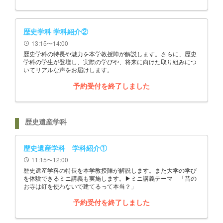
歴史学科 学科紹介②
13:15〜14:00
schedule
歴史学科の特長や魅力を本学教授陣が解説します。さらに、歴史
学科の学生が登壇し、実際の学びや、将来に向けた取り組みにつ
いてリアルな声をお届けします。
予約受付を終了しました
歴史遺産学科
歴史遺産学科 学科紹介①
11:15〜12:00
schedule
歴史遺産学科の特長を本学教授陣が解説します。また大学の学び
を体験できるミニ講義も実施します。▶ミニ講義テーマ 「昔の
お寺は釘を使わないで建てるって本当？」
予約受付を終了しました