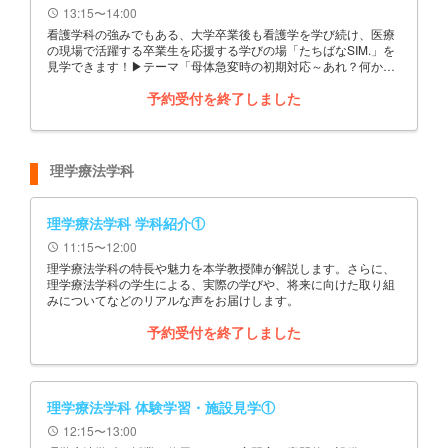
13:15〜14:00
schedule
看護学科の強みでもある、大学卒業後も看護学を学び続け、医療
の現場で活躍する卒業生を応援する学びの場「たちばなSIM.」を
見学できます！▶テーマ「母体急変時の初期対応～あれ？何かお
かしい」
予約受付を終了しました
理学療法学科
理学療法学科 学科紹介①
11:15〜12:00
schedule
理学療法学科の特長や魅力を本学教授陣が解説します。さらに、
理学療法学科の学生による、実際の学びや、将来に向けた取り組
みについてなどのリアルな声をお届けします。
予約受付を終了しました
理学療法学科 体験学習・施設見学①
12:15〜13:00
schedule