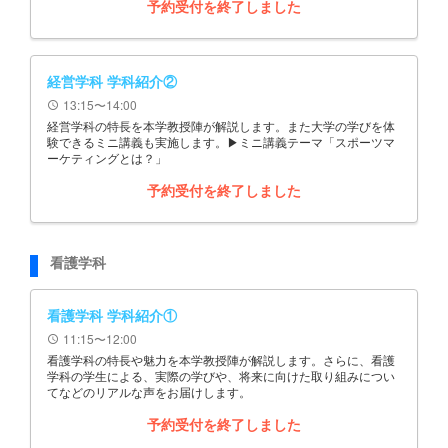
予約受付を終了しました
経営学科 学科紹介②
13:15〜14:00
schedule
経営学科の特長を本学教授陣が解説します。また大学の学びを体
験できるミニ講義も実施します。▶ミニ講義テーマ「スポーツマ
ーケティングとは？」
予約受付を終了しました
看護学科
看護学科 学科紹介①
11:15〜12:00
schedule
看護学科の特長や魅力を本学教授陣が解説します。さらに、看護
学科の学生による、実際の学びや、将来に向けた取り組みについ
てなどのリアルな声をお届けします。
予約受付を終了しました