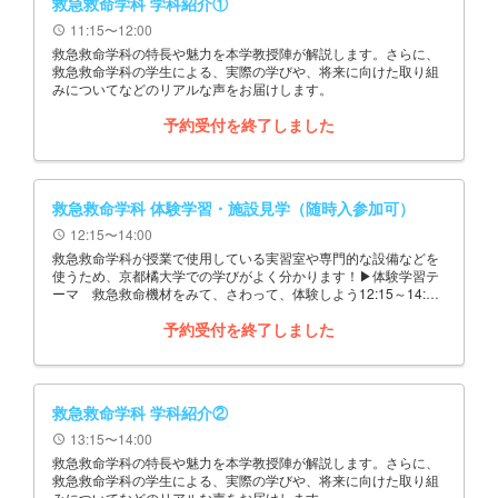
救急救命学科 学科紹介①
11:15〜12:00
schedule
救急救命学科の特長や魅力を本学教授陣が解説します。さらに、
救急救命学科の学生による、実際の学びや、将来に向けた取り組
みについてなどのリアルな声をお届けします。
予約受付を終了しました
救急救命学科 体験学習・施設見学（随時入参加可）
12:15〜14:00
schedule
救急救命学科が授業で使用している実習室や専門的な設備などを
使うため、京都橘大学での学びがよく分かります！▶体験学習テ
ーマ 救急救命機材をみて、さわって、体験しよう12:15～14:00
の間の好きな時間に参加し、自由に退出できます
予約受付を終了しました
救急救命学科 学科紹介②
13:15〜14:00
schedule
救急救命学科の特長や魅力を本学教授陣が解説します。さらに、
救急救命学科の学生による、実際の学びや、将来に向けた取り組
みについてなどのリアルな声をお届けします。