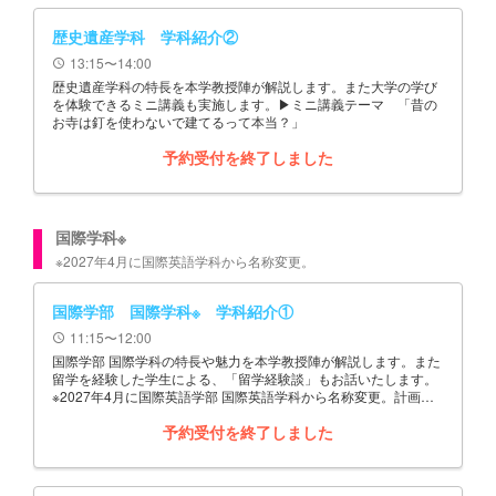
歴史遺産学科 学科紹介②
13:15〜14:00
schedule
歴史遺産学科の特長を本学教授陣が解説します。また大学の学び
を体験できるミニ講義も実施します。▶ミニ講義テーマ 「昔の
お寺は釘を使わないで建てるって本当？」
予約受付を終了しました
国際学科※
※2027年4月に国際英語学科から名称変更。
国際学部 国際学科※ 学科紹介①
11:15〜12:00
schedule
国際学部 国際学科の特長や魅力を本学教授陣が解説します。また
留学を経験した学生による、「留学経験談」もお話いたします。
※2027年4月に国際英語学部 国際英語学科から名称変更。計画は
予定であり、変更することがあります。
予約受付を終了しました