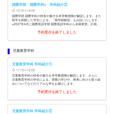
国際学部 国際学科※ 学科紹介②
13:15〜14:00
schedule
国際学部 国際学科の特長や魅力を本学教授陣が解説します。また
留学を経験した学生による、「留学経験談」もお話いたします。
※2027年4月に国際英語学部 国際英語学科から名称変更。計画は
予定であり、変更することがあります。
予約受付を終了しました
児童教育学科
児童教育学科 学科紹介①
11:15〜12:00
schedule
児童教育学科の特長や魅力を本学教授陣が解説します。さらに、
児童教育学科の学生による、実際の学びや、将来に向けた取り組
みについてなどのリアルな声をお届けします。
予約受付を終了しました
児童教育学科 学科紹介②