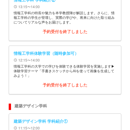
13:15〜14:00
schedule
情報工学科の特長や魅力を本学教授陣が解説します。さらに、情
報工学科の学生が登壇し、実際の学びや、将来に向けた取り組み
についてリアルな声をお届けします。
予約受付を終了しました
情報工学科体験学習（随時参加可）
12:15〜14:00
schedule
情報工学科の大学での学びを体験できる体験学習を実施します▶
体験学習テーマ「手書きスケッチからAIを使って画像を生成して
みよう！」
予約受付を終了しました
建築デザイン学科
建築デザイン学科 学科紹介①
11:15〜12:00
schedule