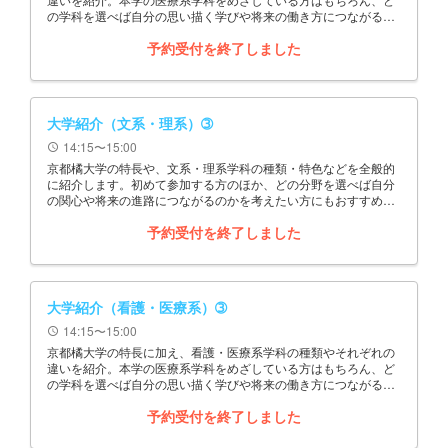
の学科を選べば自分の思い描く学びや将来の働き方につながるの
かを確認したい方にもおすすめの企画です。
予約受付を終了しました
大学紹介（文系・理系）➂
14:15〜15:00
schedule
京都橘大学の特長や、文系・理系学科の種類・特色などを全般的
に紹介します。初めて参加する方のほか、どの分野を選べば自分
の関心や将来の進路につながるのかを考えたい方にもおすすめの
企画です。
予約受付を終了しました
大学紹介（看護・医療系）➂
14:15〜15:00
schedule
京都橘大学の特長に加え、看護・医療系学科の種類やそれぞれの
違いを紹介。本学の医療系学科をめざしている方はもちろん、ど
の学科を選べば自分の思い描く学びや将来の働き方につながるの
かを確認したい方にもおすすめの企画です。
予約受付を終了しました