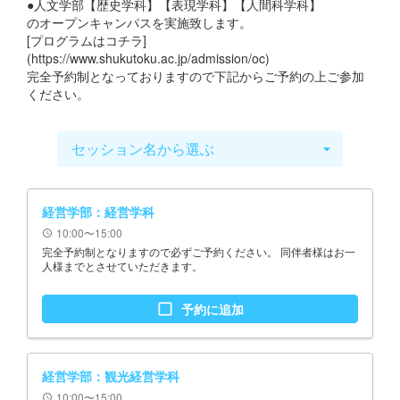
●人文学部【歴史学科】【表現学科】【人間科学科】
のオープンキャンパスを実施致します。
[プログラムはコチラ]
(https://www.shukutoku.ac.jp/admission/oc)
完全予約制となっておりますので下記からご予約の上ご参加
ください。
セッション名から選ぶ
arrow_drop_down
経営学部：経営学科
10:00〜15:00
schedule
完全予約制となりますので必ずご予約ください。 同伴者様はお一
人様までとさせていただきます。
check_box_outline_blank
予約に追加
経営学部：観光経営学科
10:00〜15:00
schedule