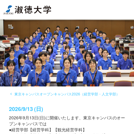
東京キャンパスオープンキャンパス2026（経営学部・人文学部）
navigate_before
2026
/
9/13
(
日
)
2026年9月13日(日)に開催いたします、東京キャンパスのオー
プンキャンパスでは
●経営学部【経営学科】【観光経営学科】