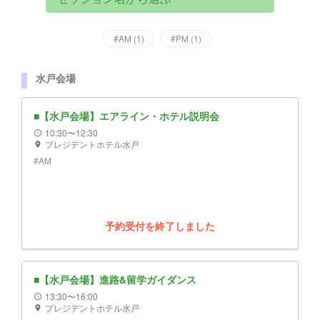
#
AM
(
1
)
#
PM
(
1
)
水戸会場
■【水戸会場】エアライン・ホテル説明会
10:30〜12:30
schedule
プレジデントホテル水戸
location_on
#
AM
予約受付を終了しました
■【水戸会場】進路&留学ガイダンス
13:30〜16:00
schedule
プレジデントホテル水戸
location_on