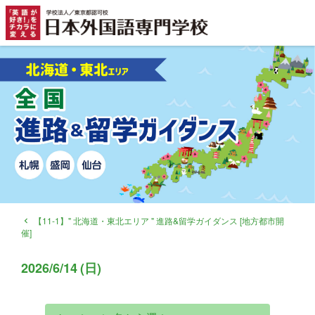
【11-1】" 北海道・東北エリア " 進路&留学ガイダンス [地方都市開
navigate_before
催]
2026
/
6/14
(
日
)