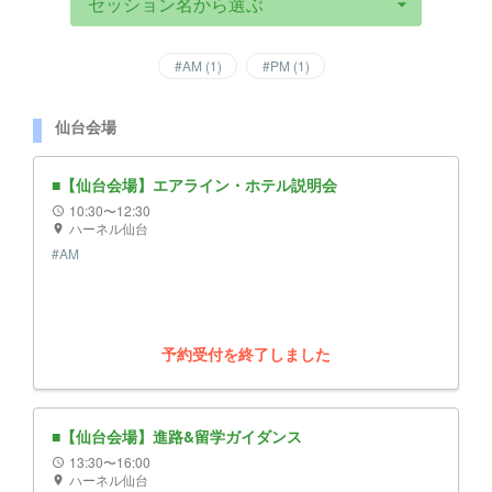
セッション名から選ぶ
arrow_drop_down
#
AM
(
1
)
#
PM
(
1
)
仙台会場
■【仙台会場】エアライン・ホテル説明会
10:30〜12:30
schedule
ハーネル仙台
location_on
#
AM
予約受付を終了しました
■【仙台会場】進路&留学ガイダンス
13:30〜16:00
schedule
ハーネル仙台
location_on