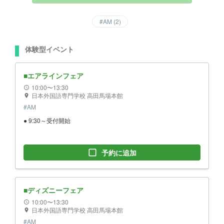
#
AM
(
2
)
体験型イベント
■エアラインフェア
10:00〜13:30
schedule
日本外国語専門学校 高田馬場本館
location_on
#
AM
● 9:30～受付開始
check_box_outline_blank
予約に追加
■ディズニーフェア
10:00〜13:30
schedule
日本外国語専門学校 高田馬場本館
location_on
#
AM