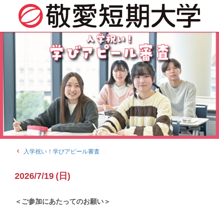
navigate_before
入学祝い！学びアピール審査
2026
/
7/19
(
日
)
＜ご参加にあたってのお願い＞