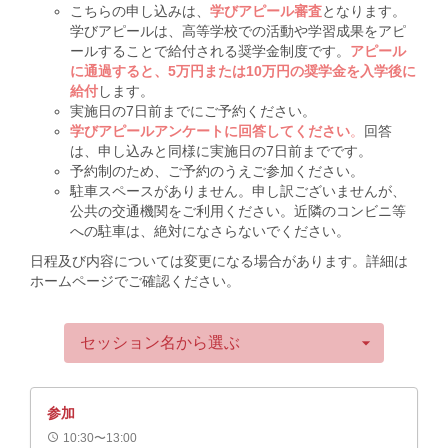
こちらの申し込みは、
学びアピール審査
となります。
学びアピールは、高等学校での活動や学習成果をアピ
ールすることで給付される奨学金制度です。
アピール
に通過すると、5万円または10万円の奨学金を入学後に
給付
します。
実施日の7日前までにご予約ください。
学びアピールアンケートに回答してください
。
回答
は、申し込みと同様に実施日の7日前までです。
予約制のため、ご予約のうえご参加ください。
駐車スペースがありません。申し訳ございませんが、
公共の交通機関をご利用ください。近隣のコンビニ等
への駐車は、絶対になさらないでください。
日程及び内容については変更になる場合があります。詳細は
ホームページでご確認ください。
arrow_drop_down
セッション名から選ぶ
参加
schedule
10:30〜13:00